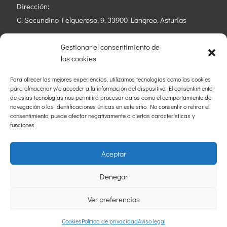
Dirección:
C. Secundino Felgueroso, 9, 33900 Langreo, Asturias
Gestionar el consentimiento de
las cookies
Para ofrecer las mejores experiencias, utilizamos tecnologías como las cookies
para almacenar y/o acceder a la información del dispositivo. El consentimiento
Copyright © 2023 – Página web desarrollada por
de estas tecnologías nos permitirá procesar datos como el comportamiento de
Cocina tu marca
navegación o las identificaciones únicas en este sitio. No consentir o retirar el
consentimiento, puede afectar negativamente a ciertas características y
Política de privacidad
|
Aviso legal
|
Cookies
|
Accesibilidad
funciones.
Aceptar
Denegar
Ver preferencias
Cookies
Política de privacidad
Aviso legal