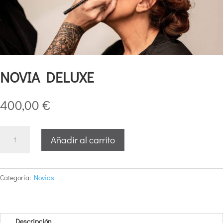
NOVIA DELUXE
400,00
€
NOVIA
Añadir al carrito
DELUXE
cantidad
Categoría:
Novias
Descripción